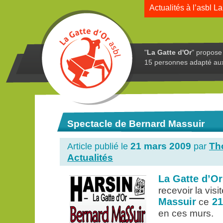
Actualités à l’asbl La
"
La Gatte d'Or
" propose 
15 personnes adapté au
Spectacle de Bernard Massuir
21 mars 2009
Th
Article publié le
par
Actualités
La Gatte d’Or
recevoir la visi
Massuir
21
ce
en ces murs.