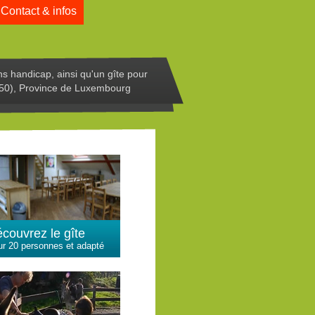
Contact & infos
ns handicap, ainsi qu'un gîte pour
50), Province de Luxembourg
couvrez le gîte
r 20 personnes et adapté