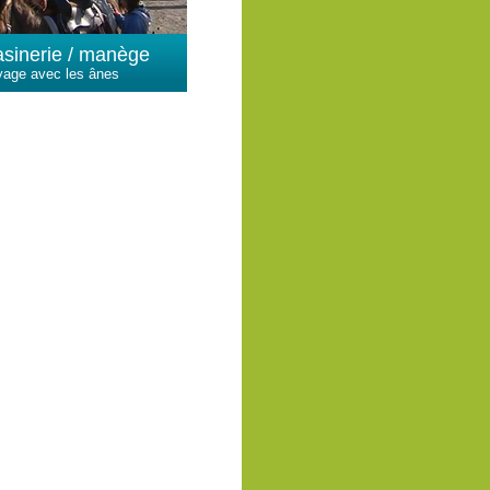
asinerie / manège
yage avec les ânes