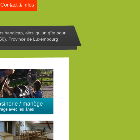
Contact & infos
ns handicap, ainsi qu'un gîte pour
50), Province de Luxembourg
asinerie / manège
yage avec les ânes