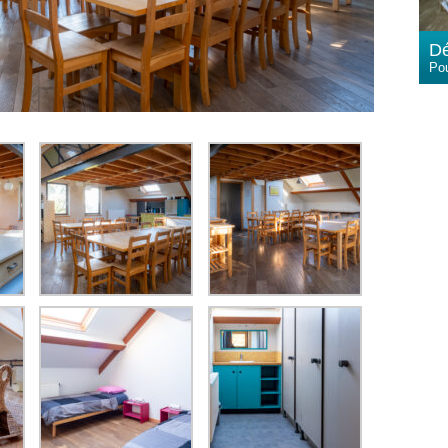
Dé
Pou