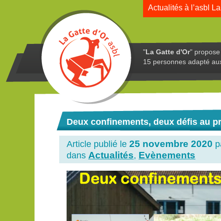
Actualités à l’asbl La
"
La Gatte d'Or
" propose 
15 personnes adapté au
Deux confinements, deux défis au pr
25 novembre 2020
Article publié le
p
Actualités
Evènements
dans
,