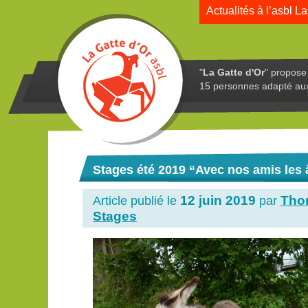
Actualités à l’asbl La
"
La Gatte d'Or
" propose 
15 personnes adapté au
Stages été 2019 “Avec nos amis les
12 juin 2019
Tho
Article publié le
par
Stages