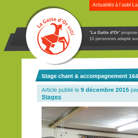
Actualités à l’asbl La
"
La Gatte d'Or
" propose 
15 personnes adapté au
Stage chant & accompagnement 16&1
9 décembre 2015
Article publié le
pa
Stages