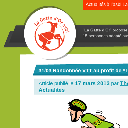
Actualités à l’asbl La
"
La Gatte d'Or
" propose 
15 personnes adapté au
31/03 Randonnée VTT au profit de “L
17 mars 2013
Th
Article publié le
par
Actualités