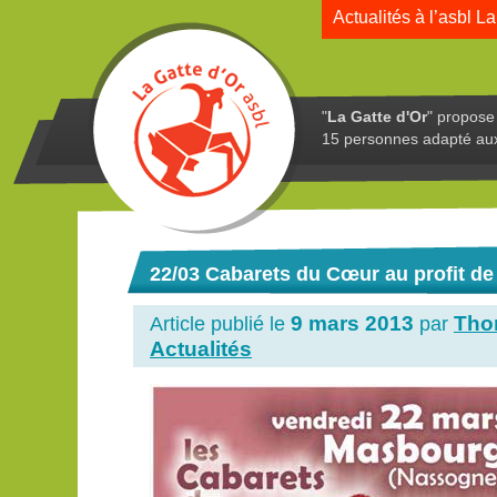
Actualités à l’asbl La
"
La Gatte d'Or
" propose 
15 personnes adapté au
22/03 Cabarets du Cœur au profit de
9 mars 2013
Tho
Article publié le
par
Actualités