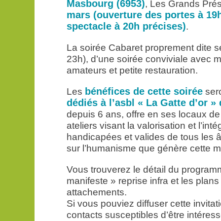
Masbourg (6953)
, Les Grands Prés
mars (ouverture des portes à 19
spectacle à 20h précises)
.
La soirée Cabaret proprement dite ser
23h), d’une soirée conviviale avec m
amateurs et petite restauration.
bénéfices de cette soirée
Les
sero
dédiés à l’asbl « La Gatte d’or 
depuis 6 ans, offre en ses locaux de 
ateliers visant la valorisation et l’in
handicapées et valides de tous les 
sur l’humanisme que génère cette mi
Vous trouverez le détail du programme
manifeste » reprise infra et les plan
attachements.
Si vous pouviez diffuser cette invita
contacts susceptibles d’être intéress