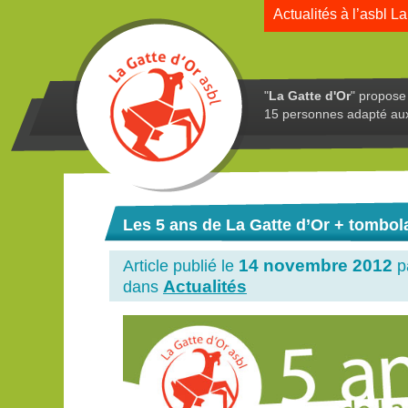
Actualités à l’asbl La
"
La Gatte d'Or
" propose 
15 personnes adapté au
Les 5 ans de La Gatte d’Or + tombol
14 novembre 2012
Article publié le
p
Actualités
dans