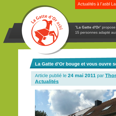
Actualités à l’asbl La
"
La Gatte d'Or
" propose 
15 personnes adapté au
La Gatte d’Or bouge et vous ouvre s
24 mai 2011
Tho
Article publié le
par
Actualités