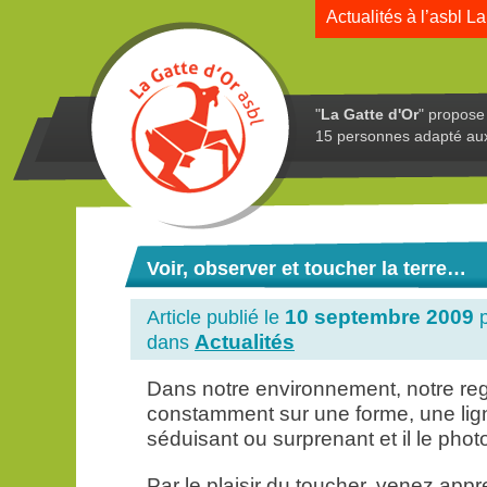
Actualités à l’asbl La
"
La Gatte d'Or
" propose 
15 personnes adapté au
Voir, observer et toucher la terre…
10 septembre 2009
Article publié le
p
Actualités
dans
Dans notre environnement, notre reg
constamment sur une forme, une lig
séduisant ou surprenant et il le ph
Par le plaisir du toucher, venez appre